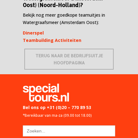
Oost) (Noord-Holland)?
Bekijk nog meer goedkope teamuitjes in
Watergraafsmeer (Amsterdam Oost):
Dinerspel
Teambuilding Activiteiten
TERUG NAAR DE BEDRIJFSUITJE
HOOFDPAGINA
Bel ons op
+31 (0)20 – 770 89 53
*Bereikbaar van ma-za (09.00 tot 18.00)
Zoek
naar: