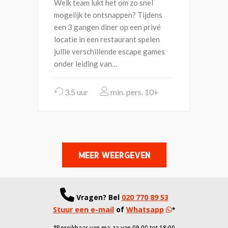
Welk team lukt het om zo snel
mogelijk te ontsnappen? Tijdens
een 3 gangen diner op een privé
locatie in een restaurant spelen
jullie verschillende escape games
onder leiding van…
3.5 uur
10+
MEER WEERGEVEN
Vragen?
Bel
020 770 89 53
Stuur een e-mail
of
Whatsapp
*
*Bereikbaar van ma-za van 09.00 tot 18:00