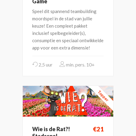
Game
Speel dit spannend teambuilding
moordspel in de stad van jullie
keuze! Een compleet pakket
inclusief spelbegeleider(s),
consumptie en speciaal ontwikkelde
app voor een extra dimensie!
2,5 uur
10+
Topper
€21
Wie is de Rat?!