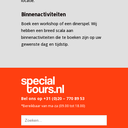
locatie.
Binnenactiviteiten
Boek een workshop of een dinerspel. Wij
hebben een breed scala aan
binnenactiviteiten die te boeken zijn op uw
gewenste dag en tijdstip.
Bel ons op
+31 (0)20 – 770 89 53
*Bereikbaar van ma-za (09.00 tot 18.00)
Zoek
naar: