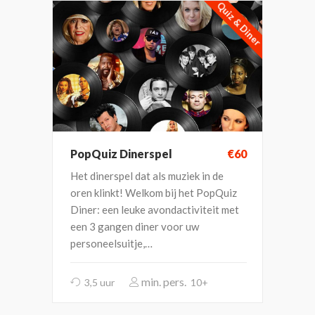
Quiz & Diner
PopQuiz Dinerspel
€60
Het dinerspel dat als muziek in de
oren klinkt! Welkom bij het PopQuiz
Diner: een leuke avondactiviteit met
een 3 gangen diner voor uw
personeelsuitje,…
3,5 uur
10+