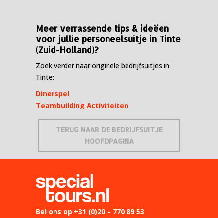
Meer verrassende tips & ideëen
voor jullie personeelsuitje in Tinte
(Zuid-Holland)?
Zoek verder naar originele bedrijfsuitjes in
Tinte:
Dinerspel
Teambuilding Activiteiten
TERUG NAAR DE BEDRIJFSUITJE
HOOFDPAGINA
Bel ons op
+31 (0)20 – 770 89 53