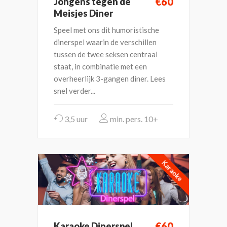
€60
Jongens tegen de
Meisjes Diner
Speel met ons dit humoristische
dinerspel waarin de verschillen
tussen de twee seksen centraal
staat, in combinatie met een
overheerlijk 3-gangen diner. Lees
snel verder...
3,5 uur
10+
Karaoke
€60
Karaoke Dinerspel