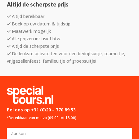
Altijd de scherpste prijs
Altijd bereikbaar
Boek op uw datum & tijdstip
Maatwerk mogelijk
Alle prijzen inclusief btw
Altijd de scherpste prijs
De leukste activiteiten voor een bedrijfsuitje, teamuitje,
vrijgezellenfeest, familieuitje of groepsuitje!
Bel ons op
+31 (0)20 – 770 89 53
*Bereikbaar van ma-za (09.00 tot 18.00)
Zoek
naar: