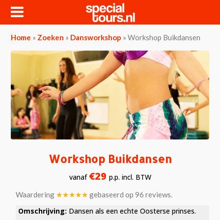
Home
»
Zoeken
»
Dansworkshop
»
Workshop Buikdansen
Workshop Buikdansen
€29
vanaf
p.p. incl. BTW
Waardering
★★★★★
gebaseerd op
96
reviews.
Omschrijving:
Dansen als een echte Oosterse prinses.