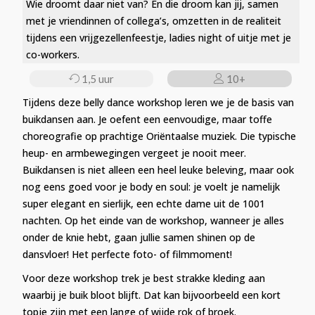
Wie droomt daar niet van? En die droom kan jij, samen
met je vriendinnen of collega’s, omzetten in de realiteit
tijdens een vrijgezellenfeestje, ladies night of uitje met je
co-workers.
1,5 uur
10+
Tijdens deze belly dance workshop leren we je de basis van
buikdansen aan. Je oefent een eenvoudige, maar toffe
choreografie op prachtige Oriëntaalse muziek. Die typische
heup- en armbewegingen vergeet je nooit meer.
Buikdansen is niet alleen een heel leuke beleving, maar ook
nog eens goed voor je body en soul: je voelt je namelijk
super elegant en sierlijk, een echte dame uit de 1001
nachten. Op het einde van de workshop, wanneer je alles
onder de knie hebt, gaan jullie samen shinen op de
dansvloer! Het perfecte foto- of filmmoment!
Voor deze workshop trek je best strakke kleding aan
waarbij je buik bloot blijft. Dat kan bijvoorbeeld een kort
topje zijn met een lange of wijde rok of broek.