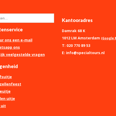
Kantooradres
tenservice
Damrak 68 K
1012 LM Amsterdam
(Google 
ur ons een e-mail
T: 020 770 89 53
tsapp ons
E: info@specialtours.nl
ijk veelgestelde vragen
genheid
fsuitje
ezellenfeest
euitje
en uitje
 uit