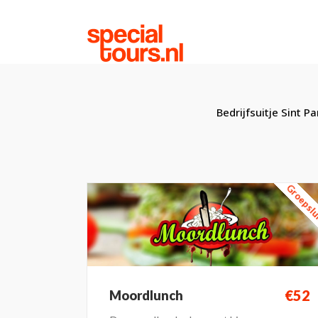
Bedrijfsuitje Sint P
Groepsl
€52
Moordlunch