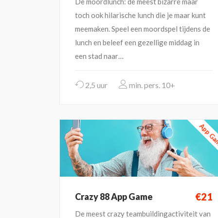
De moordlunch: de meest bizarre maar
toch ook hilarische lunch die je maar kunt
meemaken. Speel een moordspel tijdens de
lunch en beleef een gezellige middag in
een stad naar…
2,5 uur
10+
App G
€21
Crazy 88 App Game
De meest crazy teambuildingactiviteit van