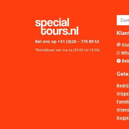
Zoek
naar:
Klan
Bel ons op
+31 (0)20 – 770 89 53
Stu
*Bereikbaar van ma-za (09.00 tot 18.00)
Wha
Bek
Gele
Bedrij
Vrijg
Famili
Vriend
Dagje