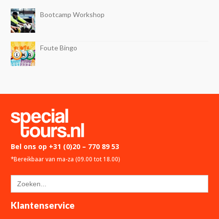
Bootcamp Workshop
Foute Bingo
Bel ons op
+31 (0)20 – 770 89 53
*Bereikbaar van ma-za (09.00 tot 18.00)
Zoek
naar:
Klantenservice