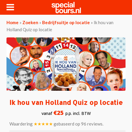
Home
»
Zoeken
»
Bedrijfsuitje op locatie
»
Ik hou van
Holland Quiz op locatie
Ik hou van Holland Quiz op locatie
€25
vanaf
p.p. incl. BTW
Waardering
★★★★★
gebaseerd op
96
reviews.