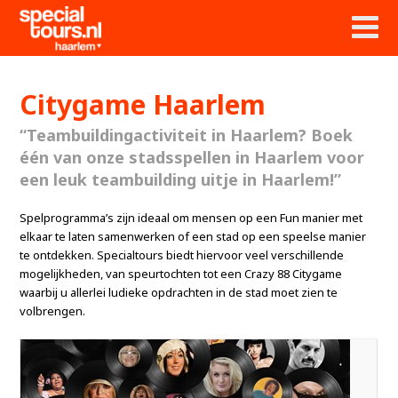
Citygame Haarlem
“Teambuildingactiviteit in Haarlem? Boek
één van onze stadsspellen in Haarlem voor
een leuk teambuilding uitje in Haarlem!”
Spelprogramma’s zijn ideaal om mensen op een Fun manier met
elkaar te laten samenwerken of een stad op een speelse manier
te ontdekken. Specialtours biedt hiervoor veel verschillende
mogelijkheden, van speurtochten tot een Crazy 88 Citygame
waarbij u allerlei ludieke opdrachten in de stad moet zien te
volbrengen.