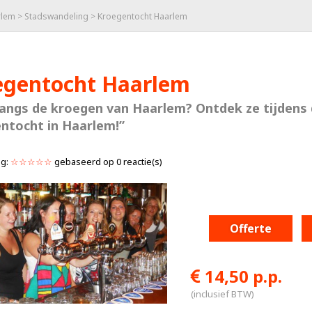
rlem
>
Stadswandeling
> Kroegentocht Haarlem
egentocht Haarlem
langs de kroegen van Haarlem? Ontdek ze tijdens
ntocht in Haarlem!”
ng:
☆☆☆☆☆
gebaseerd op
0
reactie(s)
Offerte
14,50 p.p.
(inclusief BTW)