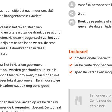
Vanaf 10 personen te
aar een uitje dat naar meer smaakt?
2 uur
de kroegentocht in Haarlem!
Boek deze pubcrawl i
gewenste dag en tijdst
 zal in het teken staan van
eid en uiteraard zal de drank deze avond
vloeien. Na deze kroegentocht zal het veel
r zijn om te beslissen waar u de rest
ond zult doorbrengen in deze
Inclusief
 stad!
professionele Specialtou
 zal het in Haarlem gebrouwen
leuke route door het ce
r” ook worden geschonken. In 1916 is
speciale verzoeken moge
pt dit bier te brouwen, maar sinds 1994
weer lokaal gebrouwen. Een mooi stukje
it Haarlem wat ook nog eens goed
Een ondergro
Combineer de 
lf bepalen hoe laat en op welke dag uw
een diner!
urende kroegentocht begint. De tour zal