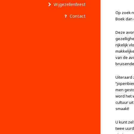
Vrijgezellenfeest
Op zoek n
Contact
Boek dan 
Deze avond
gezelligh
rijkelijk 
makkelijke
van de av
bruisende
Uiteraard
“jopenbie
men gesto
word het 
cultuur u
smaakt!
U kunt ze
twee uurd