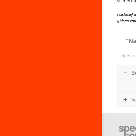
starten op
(exclusief 
gidsen van
“Na
Heeft u
B
S