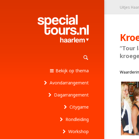
Uitjes Haa
Kro
“Tour 
kroege
Bekijk op thema
Waarderi
Avondarrangement
Dagarrangement
Citygame
Rondleiding
Workshop