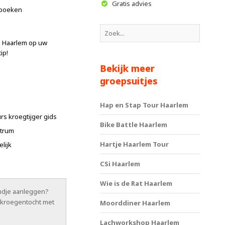
Gratis advies
 boeken
n Haarlem op uw
ip!
Bekijk meer
groepsuitjes
Hap en Stap Tour Haarlem
rs kroegtijger gids
Bike Battle Haarlem
ntrum
Hartje Haarlem Tour
lijk
CSi Haarlem
Wie is de Rat Haarlem
ndje aanleggen?
kroegentocht met
Moorddiner Haarlem
Lachworkshop Haarlem