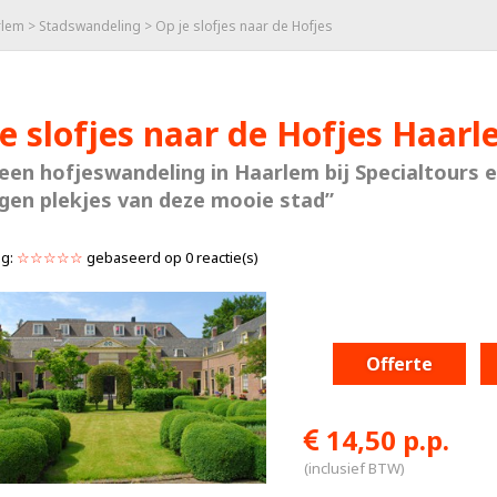
rlem
>
Stadswandeling
> Op je slofjes naar de Hofjes
e slofjes naar de Hofjes Haar
een hofjeswandeling in Haarlem bij Specialtours 
gen plekjes van deze mooie stad”
ng:
☆☆☆☆☆
gebaseerd op
0
reactie(s)
Offerte
14,50 p.p.
(inclusief BTW)