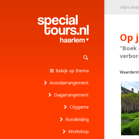
Uitjes Haa
Op j
“Boek 
verbor
Bekijk op thema
Waarderi
Avondarrangement
Dagarrangement
Citygame
Rondleiding
Workshop