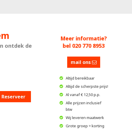
lem
Meer informatie?
en ontdek de
bel 020 770 8953
mail ons
Altijd bereikbaar
Altijd de scherpste prijs!
Al vanaf € 12,50 p.p.
Reserveer
Alle prijzen inclusief
btw
Wij leveren maatwerk
Grote groep = korting