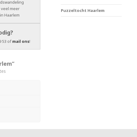
adswandeling
g veel meer
Puzzeltocht Haarlem
 in Haarlem
odig?
9 53 of
mail ons
!
rlem”
tes