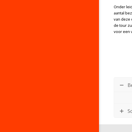
Onder lei
aantal be
van deze 
de tour z
voor een v
B
S