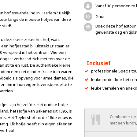
Vanaf 10 personen te
en hofjeswandeling in Haarlem? Bekijk
2 uur
 tour langs de mooiste hofjes van deze
 stad!
Boek deze hofjestour 
gewenste dag en tijdst
 u deze keer zeker het hof, want
 een hofjesstad bij uitstek! Er staan er
0 verspreid in het centrum. Wie een
nengaat verbaasd zich meteen over de
Inclusief
n stilte en rust. De authentieke kleine
professionele Specialtou
ondom een niet minder fraaie tuin waren
edoeld als
opvang voor arme dames, die
leuke route door het ce
ren om in hun eigen levensbehoefte te
leuke verhalen en anek
orzien.
hofjes zijn hetzelfde. Het oudste hofje
and, het Hofje van Bakenes uit 1395, is
Combineer de 
nus. Het Teylershof uit de 18de eeuw is
met een lunch,
tatig. Elk hofje heeft zijn eigen sfeer en
 verhaal.