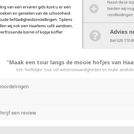
Naast deze st
ding van een ervaren gids kunt u er een
bieden wij no
zoeken en genieten van de schoonheid
rondleidingen
oude liefdadigheidsinstellingen. Tijdens
ullen wij ook een Haarlems café aandoen,
Advies n
erfrissende borrel of kopje koffie!
Bel 020 770 8
“Maak een tour langs de mooie hofjes van Haa
Een ‘hoffelijke’ tour vol wetenswaardigheden en leuke anekdo
eoordelingen
chrijf een review