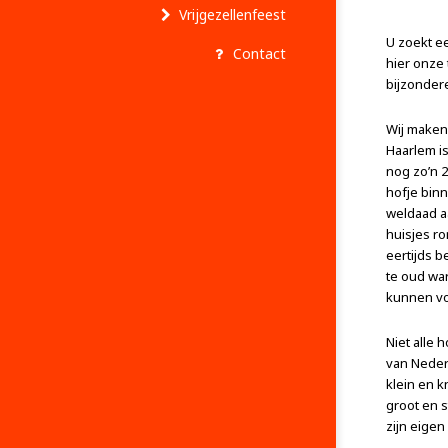
Vrijgezellenfeest
U zoekt e
Contact
hier onze
bijzondere
Wij maken
Haarlem is
nog zo’n 2
hofje bin
weldaad aa
huisjes r
eertijds b
te oud wa
kunnen vo
Niet alle 
van Nederl
klein en k
groot en s
zijn eigen