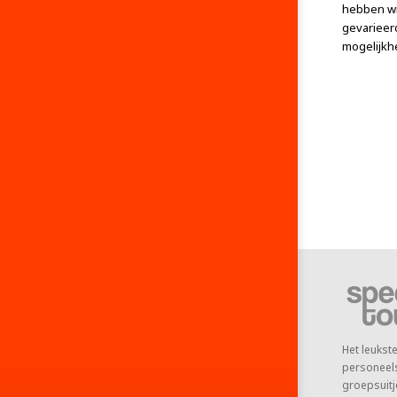
hebben wi
gevarieerd
mogelijkh
Het leuks
personeelsu
groepsuitje