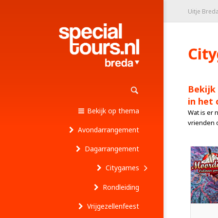
Uitje Bred
Cit
Bekijk
in het
Bekijk op thema
Wat is er 
vrienden o
Avondarrangement
Dagarrangement
Citygames
Rondleiding
Vrijgezellenfeest