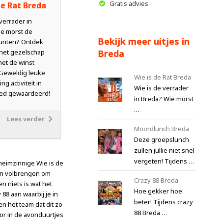
Gratis advies
de Rat Breda
verrader in
e morst de
Bekijk meer uitjes in
unten? Ontdek
 het gezelschap
Breda
met de winst
Geweldig leuke
Wie is de Rat Breda
ng activiteit in
Wie is de verrader
oed gewaardeerd!
in Breda? Wie morst
…
Lees verder
Moordlunch Breda
Deze groepslunch
zullen jullie niet snel
vergeten! Tijdens …
eheimzinnige Wie is de
ten volbrengen om
Crazy 88 Breda
n niets is wat het
Hoe gekker hoe
 88 aan waarbij je in
beter! Tijdens crazy
n het team dat dit zo
88 Breda …
oor in de avonduurtjes