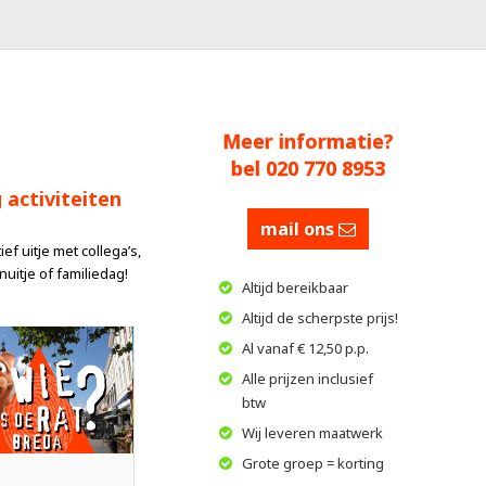
Meer informatie?
bel 020 770 8953
 activiteiten
mail ons
f uitje met collega’s,
uitje of familiedag!
Altijd bereikbaar
Altijd de scherpste prijs!
Al vanaf € 12,50 p.p.
Alle prijzen inclusief
btw
Wij leveren maatwerk
Grote groep = korting