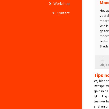
Moor
Workshop
Het s
Contact
vooral
moord
Wie is
gezels
moord
leukst
Breda.
Uitje
Tips n
Wij bieden
Rat spel w
geld in de
lijkt… Erg
teamverban
snel en or