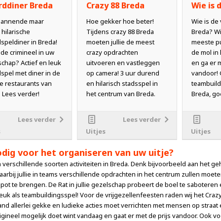
ddiner Breda
Crazy 88 Breda
Wie is 
pannende maar
Hoe gekker hoe beter!
Wie is de 
 hilarische
Tijdens crazy 88 Breda
Breda? Wi
speldiner in Breda!
moeten jullie de meest
meeste p
 de crimineel in uw
crazy opdrachten
de mol in
chap? Actief en leuk
uitvoeren en vastleggen
en ga er 
spel met diner in de
op camera! 3 uur durend
vandoor! 
e restaurants van
en hilarisch stadsspel in
teambuildi
 Lees verder!
het centrum van Breda.
Breda, g
Lees verder
Lees verder
s
Uitjes
Uitjes
odig voor het organiseren van uw uitje?
 verschillende soorten activiteiten in Breda. Denk bijvoorbeeld aan het g
aarbij jullie in teams verschillende opdrachten in het centrum zullen moe
 pot te brengen. De Rat in jullie gezelschap probeert de boel te saboteren e
 leuk als teambuildingsspel! Voor de vrijgezellenfeesten raden wij het Crazy
d allerlei gekke en ludieke acties moet verrichten met mensen op straat e
igineel mogelijk doet wint vandaag en gaat er met de prijs vandoor. Ook v