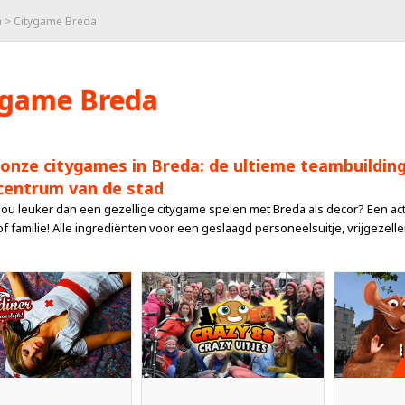
a
> Citygame Breda
ygame Breda
 onze citygames in Breda: de ultieme teambuilding
 centrum van de stad
nou leuker dan een gezellige citygame spelen met Breda als decor? Een actie
f familie! Alle ingrediënten voor een geslaagd personeelsuitje, vrijgezellen